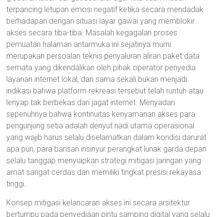
terpancing letupan emosi negatif ketika secara mendadak
berhadapan dengan situasi layar gawai yang memblokir
akses secara tiba-tiba. Masalah kegagalan proses
pemuatan halaman antarmuka ini sejatinya murni
merupakan persoalan teknis penyaluran aliran paket data
semata yang dikendalikan oleh pihak operator penyedia
layanan internet lokal, dan sama sekali bukan menjadi
indikasi bahwa platform rekreasi tersebut telah runtuh atau
lenyap tak berbekas dari jagat internet. Menyadari
sepenuhnya bahwa kontinuitas kenyamanan akses para
pengunjung setia adalah denyut nadi utama operasional
yang wajib harus selalu diselamatkan dalam kondisi darurat
apa pun, para barisan insinyur perangkat lunak garda depan
selalu tanggap menyiapkan strategi mitigasi jaringan yang
amat sangat cerdas dan memiliki tingkat presisi rekayasa
tinggi.
Konsep mitigasi kelancaran akses ini secara arsitektur
bertumpu pada penyediaan pintu samping digital yang selalu