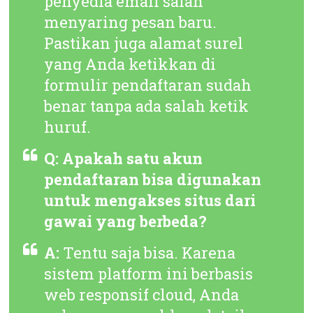
penyedia email salah
menyaring pesan baru.
Pastikan juga alamat surel
yang Anda ketikkan di
formulir pendaftaran sudah
benar tanpa ada salah ketik
huruf.
Q: Apakah satu akun
pendaftaran bisa digunakan
untuk mengakses situs dari
gawai yang berbeda?
A:
Tentu saja bisa. Karena
sistem platform ini berbasis
web responsif cloud, Anda