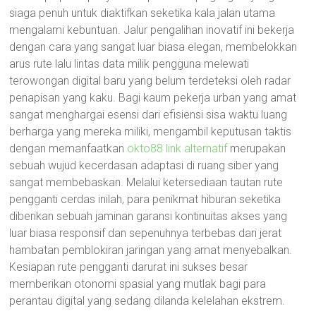
siaga penuh untuk diaktifkan seketika kala jalan utama
mengalami kebuntuan. Jalur pengalihan inovatif ini bekerja
dengan cara yang sangat luar biasa elegan, membelokkan
arus rute lalu lintas data milik pengguna melewati
terowongan digital baru yang belum terdeteksi oleh radar
penapisan yang kaku. Bagi kaum pekerja urban yang amat
sangat menghargai esensi dari efisiensi sisa waktu luang
berharga yang mereka miliki, mengambil keputusan taktis
dengan memanfaatkan
okto88 link alternatif
merupakan
sebuah wujud kecerdasan adaptasi di ruang siber yang
sangat membebaskan. Melalui ketersediaan tautan rute
pengganti cerdas inilah, para penikmat hiburan seketika
diberikan sebuah jaminan garansi kontinuitas akses yang
luar biasa responsif dan sepenuhnya terbebas dari jerat
hambatan pemblokiran jaringan yang amat menyebalkan.
Kesiapan rute pengganti darurat ini sukses besar
memberikan otonomi spasial yang mutlak bagi para
perantau digital yang sedang dilanda kelelahan ekstrem.