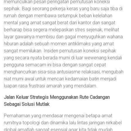
memunculkan pesan peringatan pemutusan koneksi
sepihak. Bagi seorang pekerja keras yang baru saja tiba di
rumah dengan membawa setumpuk beban kelelahan
mental yang amat sangat berat dari kantor dan sangat
berharap bisa segera melepaskan stres sejenak, melihat
layar gawainya membisu dan gagal menyuguhkan wahana
hiburan adalah sebuah momen antiklimaks yang amat
sangat memilukan. Insiden pemutusan koneksi sepihak
yang secara nyata berada murni di luar wewenang kendali
pengguna semacam ini bisa dengan sangat cepat
menghancurkan sisa-sisa antusiasme relaksasi, mengubah
niat murni awal untuk mencari kedamaian batin menjadi
luapan rasa frustrasi amarah yang mendalam.
Jalan Keluar Strategis Menggunakan Rute Cadangan
Sebagai Solusi Mutlak
Pemahaman yang mendasar mengenai betapa amat
rumitnya topologi dan dinamika lalu lintas jaringan nirkabel
global amatlah sangat esensial agar kita tidak mudah