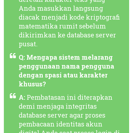
Anda masukkan langsung
diacak menjadi kode kriptografi
matematika rumit sebelum
dikirimkan ke database server
pusat.
Q: Mengapa sistem melarang
penggunaan nama pengguna
dengan spasi atau karakter
khusus?
A:
Pembatasan ini diterapkan
demi menjaga integritas
database server agar proses
pembacaan identitas akun
digital Anda saat proses
login
di