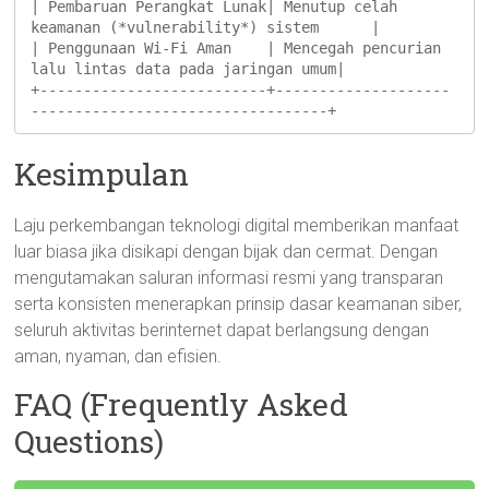
| Pembaruan Perangkat Lunak| Menutup celah 
keamanan (*vulnerability*) sistem      |

| Penggunaan Wi-Fi Aman    | Mencegah pencurian 
lalu lintas data pada jaringan umum|

+--------------------------+--------------------
Kesimpulan
Laju perkembangan teknologi digital memberikan manfaat
luar biasa jika disikapi dengan bijak dan cermat. Dengan
mengutamakan saluran informasi resmi yang transparan
serta konsisten menerapkan prinsip dasar keamanan siber,
seluruh aktivitas berinternet dapat berlangsung dengan
aman, nyaman, dan efisien.
FAQ (Frequently Asked
Questions)