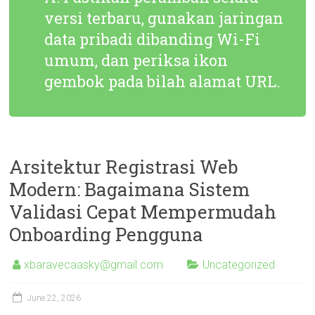
versi terbaru, gunakan jaringan
data pribadi dibanding Wi-Fi
umum, dan periksa ikon
gembok pada bilah alamat URL.
Arsitektur Registrasi Web
Modern: Bagaimana Sistem
Validasi Cepat Mempermudah
Onboarding Pengguna
xbaravecaasky@gmail.com
Uncategorized
June 22, 2026