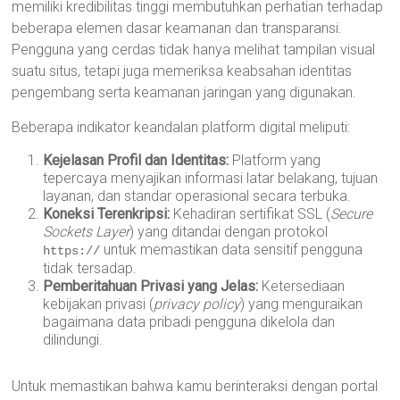
memiliki kredibilitas tinggi membutuhkan perhatian terhadap
beberapa elemen dasar keamanan dan transparansi.
Pengguna yang cerdas tidak hanya melihat tampilan visual
suatu situs, tetapi juga memeriksa keabsahan identitas
pengembang serta keamanan jaringan yang digunakan.
Beberapa indikator keandalan platform digital meliputi:
Kejelasan Profil dan Identitas:
Platform yang
tepercaya menyajikan informasi latar belakang, tujuan
layanan, dan standar operasional secara terbuka.
Koneksi Terenkripsi:
Kehadiran sertifikat SSL (
Secure
Sockets Layer
) yang ditandai dengan protokol
untuk memastikan data sensitif pengguna
https://
tidak tersadap.
Pemberitahuan Privasi yang Jelas:
Ketersediaan
kebijakan privasi (
privacy policy
) yang menguraikan
bagaimana data pribadi pengguna dikelola dan
dilindungi.
Untuk memastikan bahwa kamu berinteraksi dengan portal