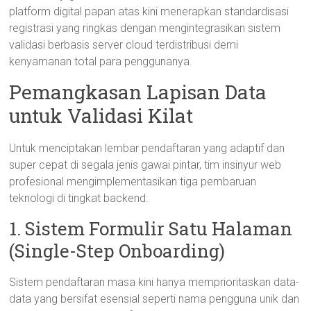
platform digital papan atas kini menerapkan standardisasi
registrasi yang ringkas dengan mengintegrasikan sistem
validasi berbasis server cloud terdistribusi demi
kenyamanan total para penggunanya.
Pemangkasan Lapisan Data
untuk Validasi Kilat
Untuk menciptakan lembar pendaftaran yang adaptif dan
super cepat di segala jenis gawai pintar, tim insinyur web
profesional mengimplementasikan tiga pembaruan
teknologi di tingkat backend:
1. Sistem Formulir Satu Halaman
(Single-Step Onboarding)
Sistem pendaftaran masa kini hanya memprioritaskan data-
data yang bersifat esensial seperti nama pengguna unik dan