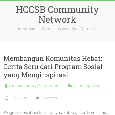
Skip
HCCSB Community
to
content
Network
Membangun Komunitas yang Kuat & Inklusif
Membangun Komunitas Hebat:
Cerita Seru dari Program Sosial
yang Menginspirasi
xbaravecaasky@gmail.com
Uncategorized
July 1, 2025
0 Comment
Program sosial, edukasi masyarakat, kegiatan komunitas,