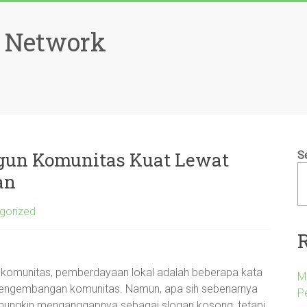
 Network
ngun Komunitas Kuat Lewat
S
an
gorized
n komunitas, pemberdayaan lokal adalah beberapa kata
M
 pengembangan komunitas. Namun, apa sih sebenarnya
P
ang mungkin menganggapnya sebagai slogan kosong, tetapi