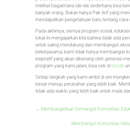
melihat bagaimana ide-ide sederhana bisa be
banyak orang. Bukan hanya Pak Arif yang mend
mendapatkan pengetahuan baru tentang cara 
Pada akhirnya, semua program sosial, edukas
lokal ini mengajarkan kita bahwa tidak ada per
untuk saling mendukung dan membangun ekos
bekerjasama, kami tidak hanya membangun komu
inspiratif yang akan dikenang oleh generasi me
program yang kami jalani, bisa cek di
hccsb
unt
Setiap langkah yang kami ambil di sini mungkin
besar menuju perubahan yang lebih baik. Memb
tidak ada waktu yang lebih baik untuk mulai da
←
Membangkitkan Semangat Komunitas: Eduk
Membangun Komunitas Hebat: