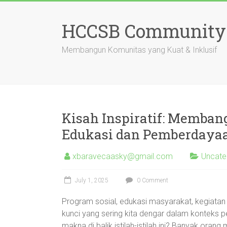
Skip
to
HCCSB Community
content
Membangun Komunitas yang Kuat & Inklusif
Kisah Inspiratif: Memba
Edukasi dan Pemberdaya
xbaravecaasky@gmail.com
Uncate
July 1, 2025
0 Comment
Program sosial, edukasi masyarakat, kegiata
kunci yang sering kita dengar dalam konteks
makna di balik istilah-istilah ini? Banyak or