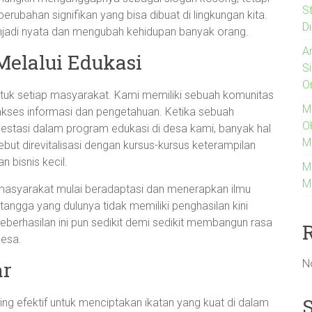
S
 perubahan signifikan yang bisa dibuat di lingkungan kita.
Di
 menjadi nyata dan mengubah kehidupan banyak orang.
A
elalui Edukasi
S
O
ntuk setiap masyarakat. Kami memiliki sebuah komunitas
M
m akses informasi dan pengetahuan. Ketika sebuah
O
vestasi dalam program edukasi di desa kami, banyak hal
M
but direvitalisasi dengan kursus-kursus keterampilan
n bisnis kecil.
M
M
 masyarakat mulai beradaptasi dan menerapkan ilmu
tangga yang dulunya tidak memiliki penghasilan kini
berhasilan ini pun sedikit demi sedikit membangun rasa
desa.
N
ar
ing efektif untuk menciptakan ikatan yang kuat di dalam