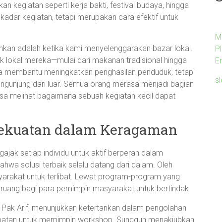
n kegiatan seperti kerja bakti, festival budaya, hingga
kadar kegiatan, tetapi merupakan cara efektif untuk
M
kan adalah ketika kami menyelenggarakan bazar lokal.
P
lokal mereka—mulai dari makanan tradisional hingga
E
hanya membantu meningkatkan penghasilan penduduk, tetapi
s
ngunjung dari luar. Semua orang merasa menjadi bagian
iasa melihat bagaimana sebuah kegiatan kecil dapat
Kekuatan dalam Keragaman
ak setiap individu untuk aktif berperan dalam
hwa solusi terbaik selalu datang dari dalam. Oleh
syarakat untuk terlibat. Lewat program-program yang
ruang bagi para pemimpin masyarakat untuk bertindak.
 Pak Arif, menunjukkan ketertarikan dalam pengolahan
mpatan untuk memimpin workshop. Sungguh menakjubkan