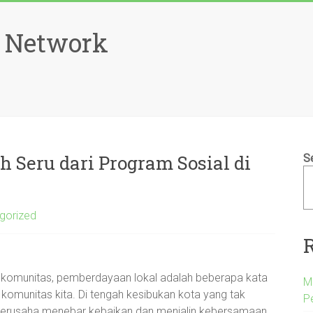
 Network
 Seru dari Program Sosial di
S
gorized
n komunitas, pemberdayaan lokal adalah beberapa kata
M
komunitas kita. Di tengah kesibukan kota yang tak
P
 berusaha menebar kebaikan dan menjalin kebersamaan