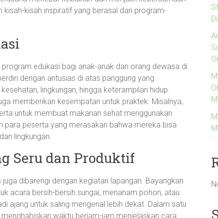
S
uri kisah-kisah inspiratif yang berasal dari program-
Di
A
asi
S
O
h program edukasi bagi anak-anak dan orang dewasa di
M
erdiri dengan antusias di atas panggung yang
O
esehatan, lingkungan, hingga keterampilan hidup.
M
 juga memberikan kesempatan untuk praktek. Misalnya,
erta untuk membuat makanan sehat menggunakan
M
ari para peserta yang merasakan bahwa mereka bisa
M
 dan lingkungan.
g Seru dan Produktif
as juga dibarengi dengan kegiatan lapangan. Bayangkan
N
uk acara bersih-bersih sungai, menanam pohon, atau
 jadi ajang untuk saling mengenal lebih dekat. Dalam satu
g menghabiskan waktu berjam-jam menjelaskan cara