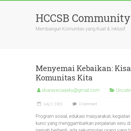
Skip
to
HCCSB Community
content
Membangun Komunitas yang Kuat & Inklusif
Menyemai Kebaikan: Kisah
Komunitas Kita
xbaravecaasky@gmail.com
Uncate
July 2, 2025
0 Comment
Program sosial, edukasi masyarakat, kegiata
kunci yang menggambarkan perjalanan seru di 
pernah berhenti, ada sekumpulan orang yang