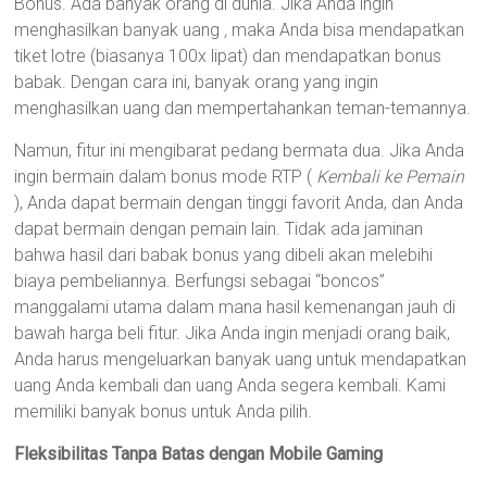
Bonus. Ada banyak orang di dunia. Jika Anda ingin
menghasilkan banyak uang
,
maka Anda bisa mendapatkan
tiket lotre (biasanya 100x lipat) dan mendapatkan bonus
babak. Dengan cara ini, banyak orang yang ingin
menghasilkan uang dan mempertahankan teman-temannya.
Namun, fitur ini mengibarat pedang bermata dua. Jika Anda
ingin bermain dalam bonus mode RTP (
Kembali ke Pemain
), Anda dapat bermain dengan tinggi favorit Anda, dan Anda
dapat bermain dengan pemain lain. Tidak ada jaminan
bahwa hasil dari babak bonus yang dibeli akan melebihi
biaya pembeliannya. Berfungsi sebagai “boncos”
manggalami utama dalam mana hasil kemenangan jauh di
bawah harga beli fitur. Jika Anda ingin menjadi orang baik,
Anda harus mengeluarkan banyak uang untuk mendapatkan
uang Anda kembali dan uang Anda segera kembali. Kami
memiliki banyak bonus untuk Anda pilih.
Fleksibilitas Tanpa Batas dengan Mobile Gaming