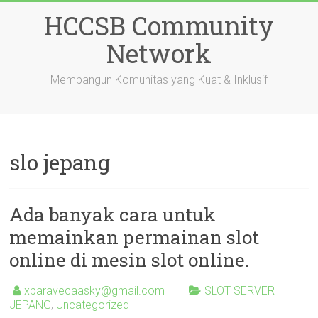
Skip
HCCSB Community
to
content
Network
Membangun Komunitas yang Kuat & Inklusif
slo jepang
Ada banyak cara untuk
memainkan permainan slot
online di mesin slot online.
xbaravecaasky@gmail.com
SLOT SERVER
JEPANG
,
Uncategorized