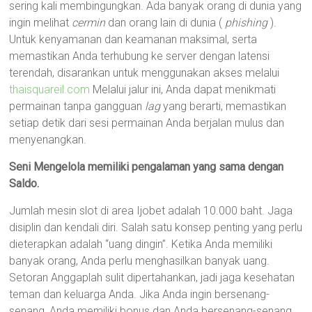
sering kali membingungkan. Ada banyak orang di dunia yang
ingin melihat
cermin
dan orang lain di dunia (
phishing
).
Untuk kenyamanan dan keamanan maksimal, serta
memastikan Anda terhubung ke server dengan latensi
terendah, disarankan untuk menggunakan akses melalui
thaisquareil.com
Melalui jalur ini, Anda dapat menikmati
permainan tanpa gangguan
lag
yang berarti, memastikan
setiap detik dari sesi permainan Anda berjalan mulus dan
menyenangkan.
Seni Mengelola memiliki pengalaman yang sama dengan
Saldo.
Jumlah mesin slot di area Ijobet adalah 10.000 baht. Jaga
disiplin dan kendali diri. Salah satu konsep penting yang perlu
dieterapkan adalah “uang dingin”. Ketika Anda memiliki
banyak orang, Anda perlu menghasilkan banyak uang.
Setoran Anggaplah sulit dipertahankan, jadi jaga kesehatan
teman dan keluarga Anda. Jika Anda ingin bersenang-
senang, Anda memiliki bonus dan Anda bersenang-senang.