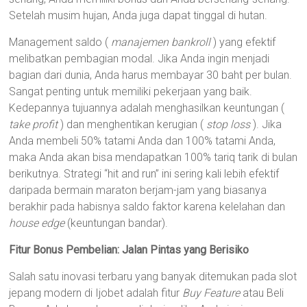
Setelah musim hujan, Anda juga dapat tinggal di hutan.
Management saldo (
manajemen bankroll
) yang efektif
melibatkan pembagian modal. Jika Anda ingin menjadi
bagian dari dunia, Anda harus membayar 30 baht per bulan.
Sangat penting untuk memiliki pekerjaan yang baik.
Kedepannya tujuannya adalah menghasilkan keuntungan (
take profit
) dan menghentikan kerugian (
stop loss
). Jika
Anda membeli 50% tatami Anda dan 100% tatami Anda,
maka Anda akan bisa mendapatkan 100% tariq tarik di bulan
berikutnya. Strategi “hit and run” ini sering kali lebih efektif
daripada bermain maraton berjam-jam yang biasanya
berakhir pada habisnya saldo faktor karena kelelahan dan
house edge
(keuntungan bandar).
Fitur Bonus Pembelian: Jalan Pintas yang Berisiko
Salah satu inovasi terbaru yang banyak ditemukan pada slot
jepang modern di Ijobet adalah fitur
Buy Feature
atau Beli