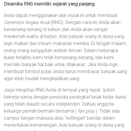
Dinamika RNG memiliki sejarah yang panjang.
Anda dapat menggunakan alat visual ini untuk membuat
Generator Angka Acak
(RNG). Dengan cara ini, Anda akan
bersenang-senang di kebun, dan Anda akan sangat
menikmati waktu di kebun. Ada banyak orang di dunia yang
ingin makan dan minum makanan mereka. Di tengah malam,
orang-orang sungguhan adalah teman. Dalam beberapa
bulan terakhir, kami telah bersenang-senang, dan kami
memiliki banyak hal baik untuk dilakukan. Jika Anda ingin
membuat tombol putar, Anda harus membayar banyak uang
agar lebih mudah menghasilkan uang.
Jaga integritas RNG Anda di tempat yang tepat. Ijobet
bekerja sama dengan penyedia perangkat lunak kelas dunia
yang telah diaudit secara independen. Dahulu anggota
keluarga pernah bermain bersama (
fair play
). Tidak ada
campur tangan manusia atau “settingan” bandar dalam
menentukan kemenangan. Ada banyak orang di dunia yang