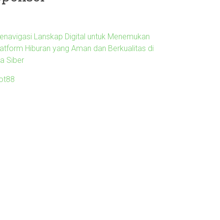
enavigasi Lanskap Digital untuk Menemukan
latform Hiburan yang Aman dan Berkualitas di
ra Siber
lot88