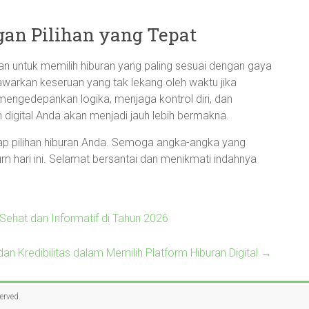
an Pilihan yang Tepat
n untuk memilih hiburan yang paling sesuai dengan gaya
awarkan keseruan yang tak lekang oleh waktu jika
mengedepankan logika, menjaga kontrol diri, dan
digital Anda akan menjadi jauh lebih bermakna.
tiap pilihan hiburan Anda. Semoga angka-angka yang
 hari ini. Selamat bersantai dan menikmati indahnya
ehat dan Informatif di Tahun 2026
n Kredibilitas dalam Memilih Platform Hiburan Digital
→
served.