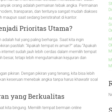
S
t banyak orang adalah permainan tebak angka. Permainan
Di
 modern, transparan, dan tentunya sangat mudah diakses
h maupun saat sedang beristirahat di kantor.
A
S
jadi Prioritas Utama?
O
M
n adalah hal yang paling berharga. Saat kita ingin
O
pikiran pastilah: “Apakah tempat ini aman?” atau “Apakah
M
a internet sudah jauh lebih cerdas dalam memilih tempat
iah besar, tetapi lebih mengutamakan kejujuran dan
M
M
 pikiran. Dengan pikiran yang tenang, kita bisa lebih
kan keseruan menebak angka tanpa harus khawatir soal
n yang Berkualitas
N
at kita bingung. Memilih tempat bermain online