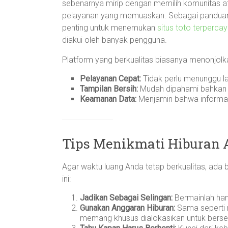
sebenarnya mirip dengan memilih komunitas ata
pelayanan yang memuaskan. Sebagai panduan 
penting untuk menemukan
situs toto terperca
diakui oleh banyak pengguna.
Platform yang berkualitas biasanya menonjol
Pelayanan Cepat:
Tidak perlu menunggu l
Tampilan Bersih:
Mudah dipahami bahkan 
Keamanan Data:
Menjamin bahwa informasi
Tips Menikmati Hiburan 
Agar waktu luang Anda tetap berkualitas, ada 
ini:
Jadikan Sebagai Selingan:
Bermainlah hany
Gunakan Anggaran Hiburan:
Sama seperti 
memang khusus dialokasikan untuk bers