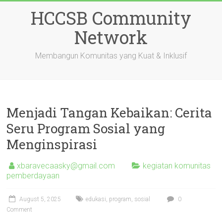
Skip
HCCSB Community
to
content
Network
Membangun Komunitas yang Kuat & Inklusif
Menjadi Tangan Kebaikan: Cerita
Seru Program Sosial yang
Menginspirasi
xbaravecaasky@gmail.com
kegiatan komunitas
pemberdayaan
August 5, 2025
edukasi
,
program
,
sosial
0
Comment