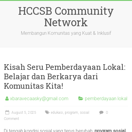
Skip
HCCSB Community
to
content
Network
Membangun Komunitas yang Kuat & Inklusif
Kisah Seru Pemberdayaan Lokal:
Belajar dan Berkarya dari
Komunitas Kita!
xbaravecaasky@gmail.com
pemberdayaan lokal
August 5, 2025
edukasi
,
program
,
sosial
0
Comment
Di tengah kondisi sosial yang terus berubah,
program sosial,