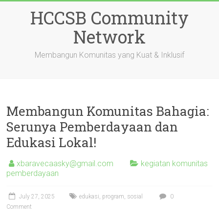
Skip
HCCSB Community
to
content
Network
Membangun Komunitas yang Kuat & Inklusif
Membangun Komunitas Bahagia:
Serunya Pemberdayaan dan
Edukasi Lokal!
xbaravecaasky@gmail.com
kegiatan komunitas
pemberdayaan
July 27, 2025
edukasi
,
program
,
sosial
0
Comment