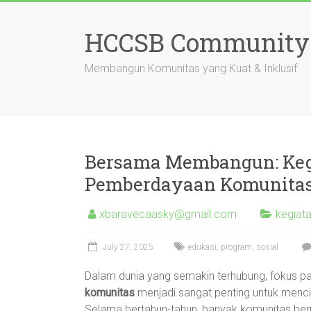
Skip
to
HCCSB Community
content
Membangun Komunitas yang Kuat & Inklusif
Bersama Membangun: Keg
Pemberdayaan Komunitas
xbaravecaasky@gmail.com
kegiat
July 27, 2025
edukasi
,
program
,
sosial
Dalam dunia yang semakin terhubung, fokus 
komunitas
menjadi sangat penting untuk menc
Selama bertahun-tahun, banyak komunitas beru