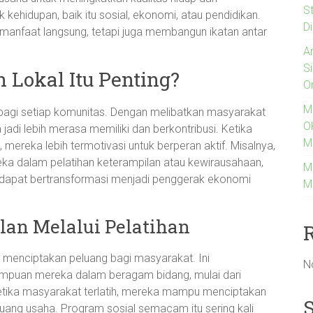
S
 kehidupan, baik itu sosial, ekonomi, atau pendidikan.
Di
 manfaat langsung, tetapi juga membangun ikatan antar
A
S
Lokal Itu Penting?
O
M
 bagi setiap komunitas. Dengan melibatkan masyarakat
O
di lebih merasa memiliki dan berkontribusi. Ketika
M
mereka lebih termotivasi untuk berperan aktif. Misalnya,
a dalam pelatihan keterampilan atau kewirausahaan,
M
g dapat bertransformasi menjadi penggerak ekonomi
M
an Melalui Pelatihan
 menciptakan peluang bagi masyarakat. Ini
N
mpuan mereka dalam beragam bidang, mulai dari
 Ketika masyarakat terlatih, mereka mampu menciptakan
ang usaha. Program sosial semacam itu sering kali