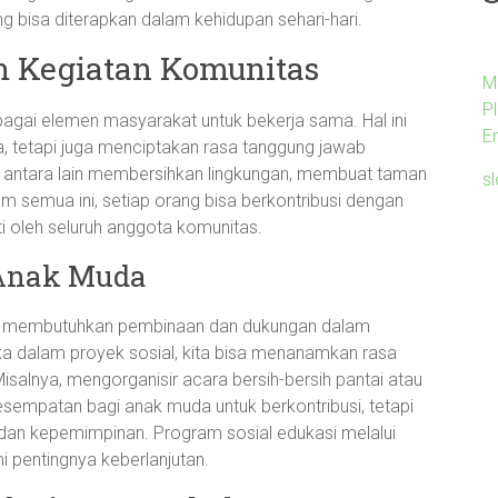
 bisa diterapkan dalam kehidupan sehari-hari.
m Kegiatan Komunitas
M
P
bagai elemen masyarakat untuk bekerja sama. Hal ini
E
, tetapi juga menciptakan rasa tanggung jawab
 antara lain membersihkan lingkungan, membuat taman
s
m semua ini, setiap orang bisa berkontribusi dengan
ti oleh seluruh anggota komunitas.
 Anak Muda
g membutuhkan pembinaan dan dukungan dalam
a dalam proyek sosial, kita bisa menanamkan rasa
salnya, mengorganisir acara bersih-bersih pantai atau
empatan bagi anak muda untuk berkontribusi, tetapi
as dan kepemimpinan. Program sosial edukasi melalui
pentingnya keberlanjutan.