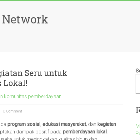
 Network
iatan Seru untuk
S
 Lokal!
an komunitas pemberdayaan
0 Comment
pada
program sosial
,
edukasi masyarakat
, dan
kegiatan
M
iptakan dampak positif pada
pemberdayaan lokal
.
P
saha untuk meningkatkan kualitas hidup dan