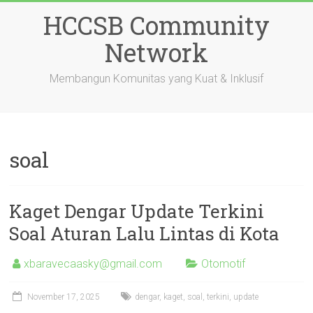
Skip
HCCSB Community
to
content
Network
Membangun Komunitas yang Kuat & Inklusif
soal
Kaget Dengar Update Terkini
Soal Aturan Lalu Lintas di Kota
xbaravecaasky@gmail.com
Otomotif
November 17, 2025
dengar
,
kaget
,
soal
,
terkini
,
update