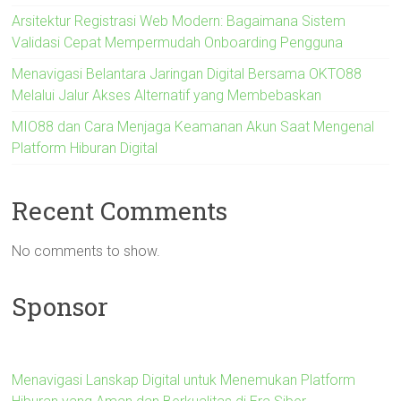
Arsitektur Registrasi Web Modern: Bagaimana Sistem
Validasi Cepat Mempermudah Onboarding Pengguna
Menavigasi Belantara Jaringan Digital Bersama OKTO88
Melalui Jalur Akses Alternatif yang Membebaskan
MIO88 dan Cara Menjaga Keamanan Akun Saat Mengenal
Platform Hiburan Digital
Recent Comments
No comments to show.
Sponsor
Menavigasi Lanskap Digital untuk Menemukan Platform