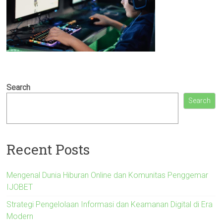
Search
Search
Recent Posts
Mengenal Dunia Hiburan Online dan Komunitas Penggemar
IJOBET
Strategi Pengelolaan Informasi dan Keamanan Digital di Era
Modern