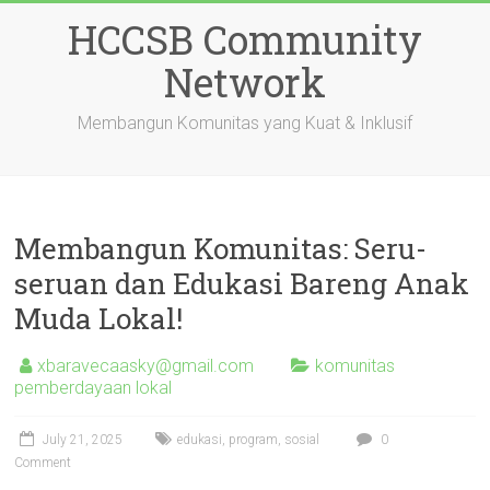
Skip
HCCSB Community
to
content
Network
Membangun Komunitas yang Kuat & Inklusif
Membangun Komunitas: Seru-
seruan dan Edukasi Bareng Anak
Muda Lokal!
xbaravecaasky@gmail.com
komunitas
pemberdayaan lokal
July 21, 2025
edukasi
,
program
,
sosial
0
Comment