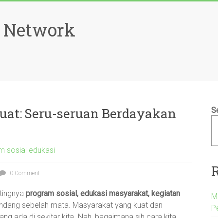
 Network
at: Seru-seruan Berdayakan
S
m sosial edukasi
0 Comment
ntingnya
program sosial, edukasi masyarakat, kegiatan
M
andang sebelah mata. Masyarakat yang kuat dan
P
ng ada di sekitar kita. Nah, bagaimana sih cara kita