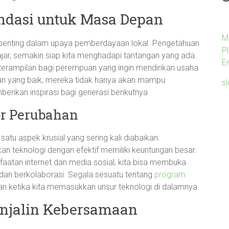
ndasi untuk Masa Depan
M
 penting dalam upaya pemberdayaan lokal. Pengetahuan
P
ajar, semakin siap kita menghadapi tantangan yang ada.
E
terampilan bagi perempuan yang ingin mendirikan usaha
n yang baik, mereka tidak hanya akan mampu
s
erikan inspirasi bagi generasi berikutnya.
tor Perubahan
ah satu aspek krusial yang sering kali diabaikan.
 teknologi dengan efektif memiliki keuntungan besar.
atan internet dan media sosial, kita bisa membuka
 dan berkolaborasi. Segala sesuatu tentang
program
an ketika kita memasukkan unsur teknologi di dalamnya.
enjalin Kebersamaan