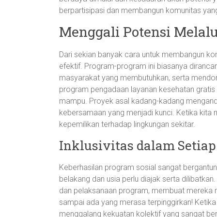
berpartisipasi dan membangun komunitas yang kua
Menggali Potensi Melalu
Dari sekian banyak cara untuk membangun ko
efektif. Program-program ini biasanya diran
masyarakat yang membutuhkan, serta mendorong
program pengadaan layanan kesehatan gratis
mampu. Proyek asal kadang-kadang mengandal
kebersamaan yang menjadi kunci. Ketika kita me
kepemilikan terhadap lingkungan sekitar.
Inklusivitas dalam Setia
Keberhasilan program sosial sangat bergantung
belakang dan usia perlu diajak serta dilibatk
dan pelaksanaan program, membuat mereka mer
sampai ada yang merasa terpinggirkan! Ketika 
menggalang kekuatan kolektif yang sangat be