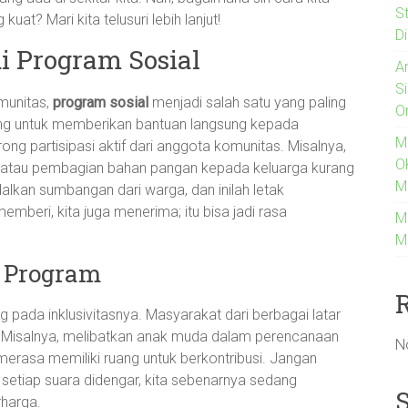
S
t? Mari kita telusuri lebih lanjut!
Di
i Program Sosial
A
S
munitas,
program sosial
menjadi salah satu yang paling
O
cang untuk memberikan bantuan langsung kepada
M
 partisipasi aktif dari anggota komunitas. Misalnya,
O
 atau pembagian bahan pangan kepada keluarga kurang
M
kan sumbangan dari warga, dan inilah letak
mberi, kita juga menerima; itu bisa jadi rasa
M
M
p Program
 pada inklusivitasnya. Masyarakat dari berbagai latar
an. Misalnya, melibatkan anak muda dalam perencanaan
N
asa memiliki ruang untuk berkontribusi. Jangan
setiap suara didengar, kita sebenarnya sedang
rharga.