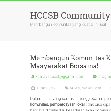
Skip
to
HCCSB Community
content
Membangun Komunitas yang Kuat & Inklusif
Membangun Komunitas Ku
Masyarakat Bersama!
xbaravecaasky@gmail.com
progra
August 6, 2025
edukasi
,
program
,
sosial
Dalam dunia yang semakin mengglobal ini, pe
komunitas, pemberdayaan lokal
tidak bisa dip
berdaya dimulai dari kesadaran akan potensi ya