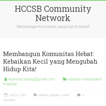
Skip
HCCSB Community
to
content
Network
Membangun Komunitas yang Kuat & Inklusif
Membangun Komunitas Hebat:
Kebaikan Kecil yang Mengubah
Hidup Kita!
xbaravecaasky@gmail.com
edukasi masyarakat
kegiatan
July 24, 2025
edukasi
,
program
,
sosial
0
Comment