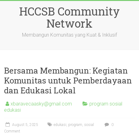
Skip
HCCSB Community
to
content
Network
Membangun Komunitas yang Kuat & Inklusif
Bersama Membangun: Kegiatan
Komunitas untuk Pemberdayaan
dan Edukasi Lokal
xbaravecaasky@gmail.com
program sosial
edukasi
August 5, 2025
edukasi
,
program
,
sosial
0
Comment